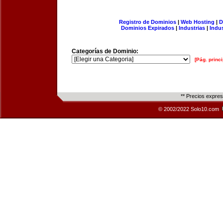
Registro de Dominios
|
Web Hosting
|
D
Dominios Expirados
|
Industrias
|
Indu
Categorías de Dominio:
[Pág. princi
** Precios expre
© 2002/2022 Solo10.com