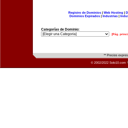
Registro de Dominios
|
Web Hosting
|
D
Dominios Expirados
|
Industrias
|
Indu
Categorías de Dominio:
[Pág. princi
** Precios expre
© 2002/2022 Solo10.com