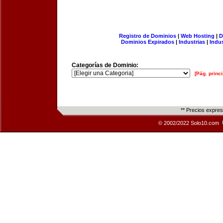
Registro de Dominios
|
Web Hosting
|
D
Dominios Expirados
|
Industrias
|
Indu
Categorías de Dominio:
[Pág. princi
** Precios expre
© 2002/2022 Solo10.com