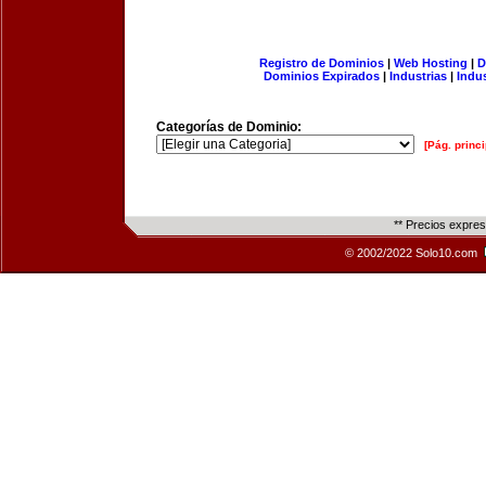
Registro de Dominios
|
Web Hosting
|
D
Dominios Expirados
|
Industrias
|
Indu
Categorías de Dominio:
[Pág. princi
** Precios expre
© 2002/2022 Solo10.com