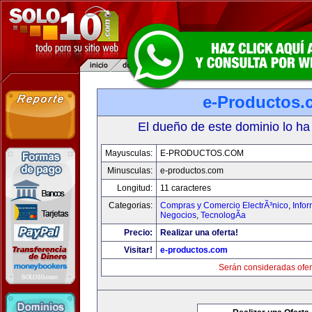
e-Productos.
El dueño de este dominio lo ha
Mayusculas:
E-PRODUCTOS.COM
Minusculas:
e-productos.com
Longitud:
11 caracteres
Categorias:
Compras y Comercio ElectrÃ³nico
,
Info
Negocios
,
TecnologÃ­a
Precio:
Realizar una oferta!
Visitar!
e-productos.com
Serán consideradas ofer