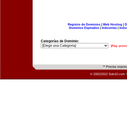
Registro de Dominios
|
Web Hosting
|
D
Dominios Expirados
|
Industrias
|
Indu
Categorías de Dominio:
[Pág. princi
** Precios expre
© 2002/2022 Solo10.com