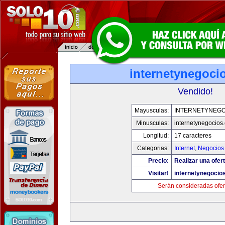
internetynegoci
Vendido!
Mayusculas:
INTERNETYNEGO
Minusculas:
internetynegocios
Longitud:
17 caracteres
Categorias:
Internet
,
Negocios
Precio:
Realizar una ofert
Visitar!
internetynegocio
Serán consideradas ofer